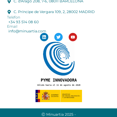
C. d'Aragó 208, 7-6, 08011 BARCELONA
C. Príncipe de Vergara 109, 2, 28002 MADRID
Telèfon
+34 93 514 08 60
Email
info@minuartia.com
Ⓒ Minuartia 2025 -