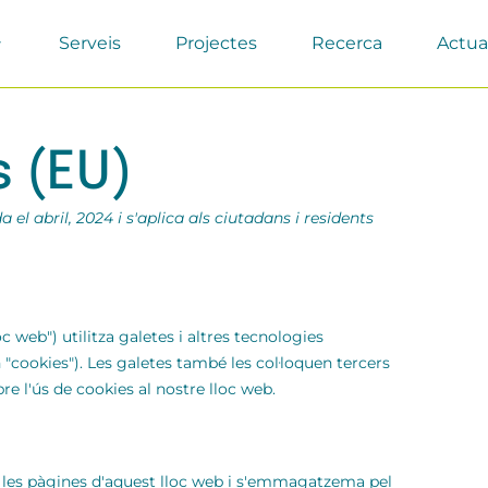
Serveis
Projectes
Recerca
Actua
s (EU)
el abril, 2024 i s'aplica als ciutadans i residents
oc web") utilitza galetes i altres tecnologies
"cookies"). Les galetes també les col·loquen tercers
 l'ús de cookies al nostre lloc web.
b les pàgines d'aquest lloc web i s'emmagatzema pel