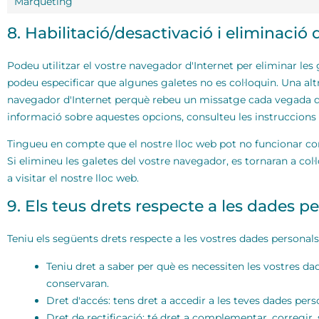
Màrqueting
8. Habilitació/desactivació i eliminació
Podeu utilitzar el vostre navegador d'Internet per eliminar 
podeu especificar que algunes galetes no es col·loquin. Una alt
navegador d'Internet perquè rebeu un missatge cada vegada qu
informació sobre aquestes opcions, consulteu les instruccions 
Tingueu en compte que el nostre lloc web pot no funcionar cor
Si elimineu les galetes del vostre navegador, es tornaran a co
a visitar el nostre lloc web.
9. Els teus drets respecte a les dades p
Teniu els següents drets respecte a les vostres dades personals
Teniu dret a saber per què es necessiten les vostres da
conservaran.
Dret d'accés: tens dret a accedir a les teves dades per
Dret de rectificació: té dret a complementar, corregir,