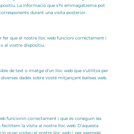
dispositiu. La informació que s'hi emmagatzema pot
 corresponents durant una visita posterior.
r fer que el nostre lloc web funcioni correctament i
o al vostre dispositiu.
ible de text o imatge d'un lloc web que s'utilitza per
 diverses dades sobre vostè mitjançant balises web.
web funcionin correctament i que es coneguin les
 facilitem la visita al nostre lloc web. D'aquesta
ó quan visiteu el nostre lloc web i, per exemple,