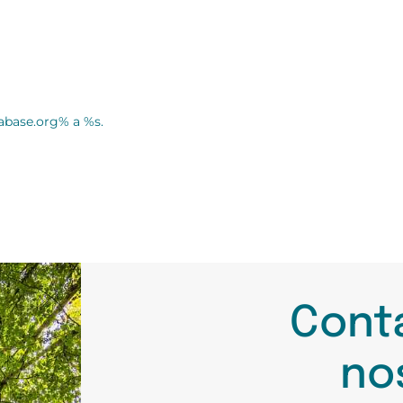
tabase.org% a %s.
Cont
no