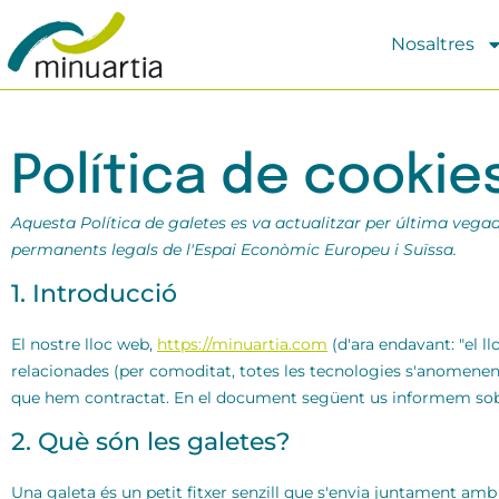
Nosaltres
Política de cookie
Aquesta Política de galetes es va actualitzar per última vegada 
permanents legals de l'Espai Econòmic Europeu i Suïssa.
1. Introducció
El nostre lloc web,
https://minuartia.com
(d'ara endavant: "el ll
relacionades (per comoditat, totes les tecnologies s'anomenen 
que hem contractat. En el document següent us informem sobre
2. Què són les galetes?
Una galeta és un petit fitxer senzill que s'envia juntament am