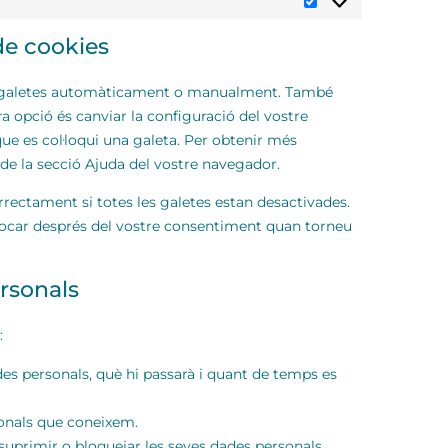
 de cookies
les galetes automàticament o manualment. També
ra opció és canviar la configuració del vostre
e es col·loqui una galeta. Per obtenir més
de la secció Ajuda del vostre navegador.
rectament si totes les galetes estan desactivades.
l·locar després del vostre consentiment quan torneu
ersonals
:
des personals, què hi passarà i quant de temps es
sonals que coneixem.
 suprimir o bloquejar les seves dades personals