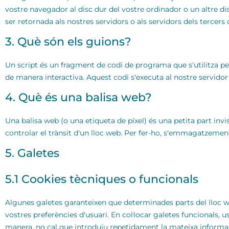
vostre navegador al disc dur del vostre ordinador o un altre 
ser retornada als nostres servidors o als servidors dels tercers
3. Què són els guions?
Un script és un fragment de codi de programa que s'utilitza pe
de manera interactiva. Aquest codi s'executa al nostre servidor 
4. Què és una balisa web?
Una balisa web (o una etiqueta de píxel) és una petita part invis
controlar el trànsit d'un lloc web. Per fer-ho, s'emmagatzemen
5. Galetes
5.1 Cookies tècniques o funcionals
Algunes galetes garanteixen que determinades parts del lloc 
vostres preferències d'usuari. En col·locar galetes funcionals, us
manera, no cal que introduïu repetidament la mateixa informaci