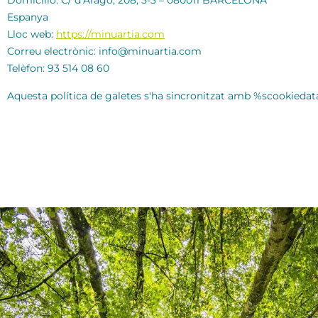
Domicilio: C/ d’Aragó, 208, 5-3 – 080011 BARCELONA
Espanya
Lloc web:
https://minuartia.com
Correu electrònic:
info@
minuartia.com
Telèfon: 93 514 08 60
Aquesta política de galetes s'ha sincronitzat amb %scookieda