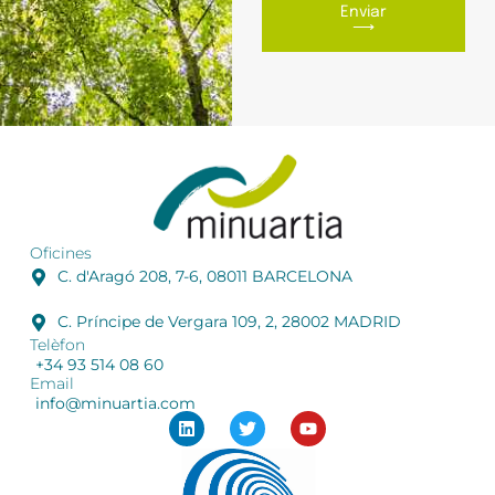
Enviar
⟶
Oficines
C. d'Aragó 208, 7-6, 08011 BARCELONA
C. Príncipe de Vergara 109, 2, 28002 MADRID
Telèfon
+34 93 514 08 60
Email
info@minuartia.com