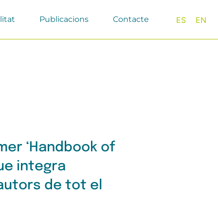
litat
Publicacions
Contacte
ES
EN
imer ‘Handbook of
ue integra
utors de tot el