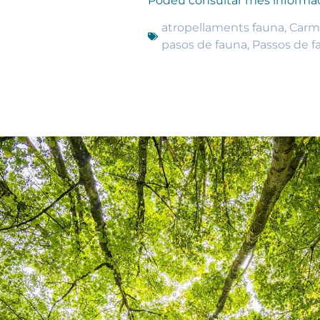
Podeu consultar més informa
atropellaments fauna
,
Carm
pasos de fauna
,
Passos de f