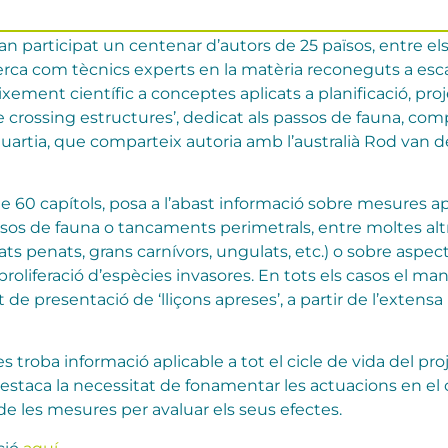
an participat un centenar d’autors de 25 països, entre el
ecerca com tècnics experts en la matèria reconeguts a es
xement científic a conceptes aplicats a planificació, proj
life crossing estructures’, dedicat als passos de fauna, 
uartia, que comparteix autoria amb l’australià Rod van 
e 60 capítols, posa a l’abast informació sobre mesures a
ssos de fauna o tancaments perimetrals, entre moltes alt
ts penats, grans carnívors, ungulats, etc.) o sobre aspe
roliferació d’espècies invasores. En tots els casos el ma
de presentació de ‘lliçons apreses’, a partir de l’extensa b
 es troba informació aplicable a tot el cicle de vida del proj
estaca la necessitat de fonamentar les actuacions en el 
 de les mesures per avaluar els seus efectes.