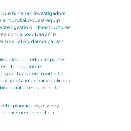
s que hi ha tan investigadors
cala mundial. Aquest equip
ecte i gestió d’infraestructures
compta com a coautora amb
der Ree i el nordamericà Dan
plicables per reduir impactes
res, i també sobre
ctes puntuals com mortalitat
nual aporta informació aplicada
ibliografia i estudis en la
ecte: planificació, disseny,
coneixement científic a