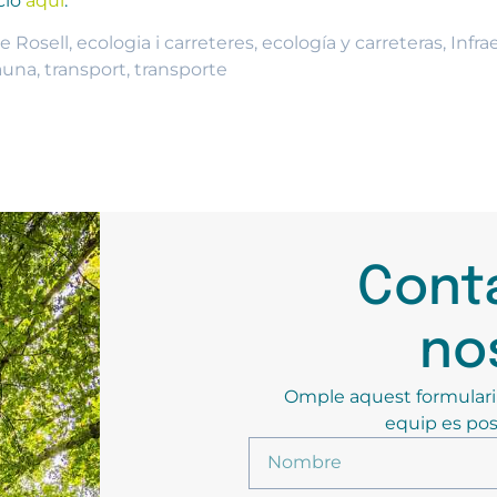
ció
aquí
.
e Rosell
,
ecologia i carreteres
,
ecología y carreteras
,
Infra
auna
,
transport
,
transporte
Cont
no
Omple aquest formulari p
equip es pos