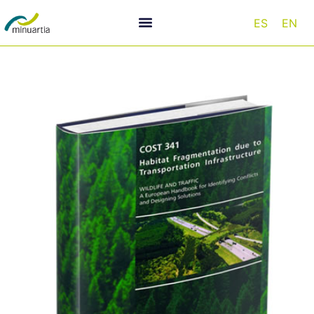
ES
EN