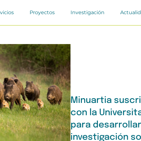
vicios
Proyectos
Investigación
Actuali
Minuartia suscr
con la Universit
para desarrolla
investigación so