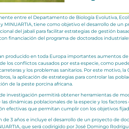
ente entre el Departamento de Biología Evolutiva, Ecol
a y MINUARTIA, tiene como objetivo el desarrollo de un p
ional del jabalí para facilitar estrategias de gestión ba
 con financiación del programa de doctorados industriales
han producido en toda Europa importantes aumentos de l
 los conflictos causados por esta especie, como pueden
 carreteras y los problemas sanitarios. Por este motivo, 
s, la aplicación de estrategias para controlar las poblacio
ión de la peste porcina africana.
 de investigación permitirá obtener herramientas de mo
las dinámicas poblacionales de la especie y los factores q
ión efectivas que permitan cumplir con los objetivos fija
 de 3 años e incluye el desarrollo de un proyecto de doc
UARTIA, que será codirigido por José Domingo Rodríguez