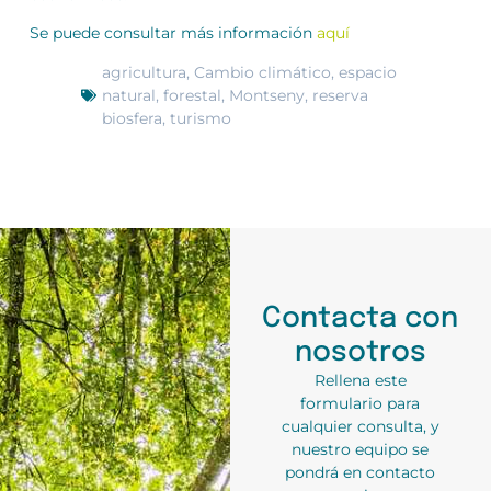
Se puede consultar más información
aquí
agricultura
,
Cambio climático
,
espacio
natural
,
forestal
,
Montseny
,
reserva
biosfera
,
turismo
Contacta con
nosotros
Rellena este
formulario para
cualquier consulta, y
nuestro equipo se
pondrá en contacto