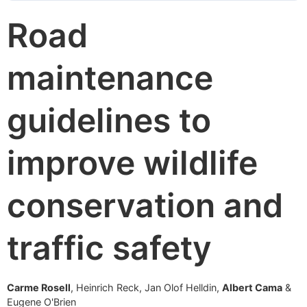
Road
maintenance
guidelines to
improve wildlife
conservation and
traffic safety
Carme Rosell
, Heinrich Reck, Jan Olof Helldin,
Albert Cama
&
Eugene O'Brien