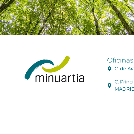
Oficinas
C. de A
C. Prínc
MADRI