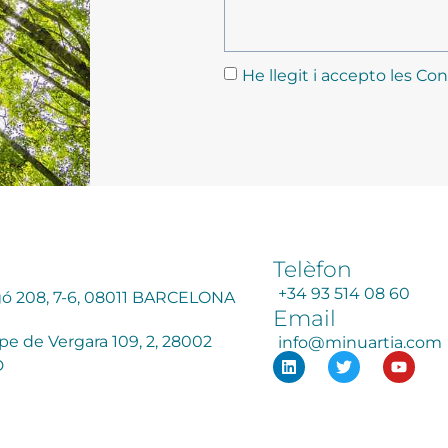
He llegit i accepto les Con
Telèfon
+34 93 514 08 60
agó 208, 7-6, 08011 BARCELONA
Email
ipe de Vergara 109, 2, 28002
info@minuartia.com
D