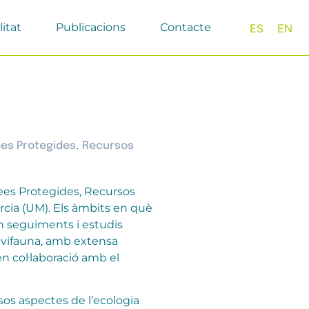
litat
Publicacions
Contacte
ES
EN
ees Protegides, Recursos
ees Protegides, Recursos
úrcia (UM). Els àmbits en què
n seguiments i estudis
’avifauna, amb extensa
n col·laboració amb el
rsos aspectes de l’ecologia