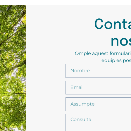
Cont
no
Omple aquest formulari p
equip es pos