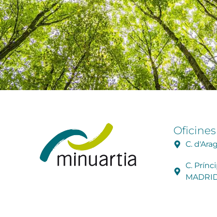
Oficines
C. d'Ar
C. Prínc
MADRI