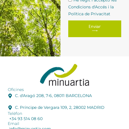
He llegit i accepto les
Condicions d'Accés i la
Política de Privacitat
Enviar
⟶
Oficines
C. d'Aragó 208, 7-6, 08011 BARCELONA
C. Príncipe de Vergara 109, 2, 28002 MADRID
Telèfon
+34 93 514 08 60
Email
info@minuartia.com