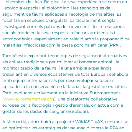
Universitat de Lieja, Bèlgica. La seva experiència se centra en
l’ecologia espacial, el biologging i les tecnologies de
seguiment de fauna aplicades a l’ecologia de malalties. Es
focalitza en espècies d’ungulats, particularment senglar,
investigant com els patrons de moviment i les interaccions
socials modelen la seva resposta a factors ambientals i
antropogènics, especialment en relació amb la propagació de
malalties infeccioses com la pesta porcina africana (PPA).
També està explorant tecnologies de seguiment alternatives
als collars tradicionals per millorar el benestar animal i la
monitorització de la fauna. Té una àmplia experiència
treballant en diversos ecosistemes de tota Europa i col·labora
amb equips internacionals per desenvolupar solucions
aplicades a la conservació de la fauna i la gestió de malalties.
Està involucrat activament en la iniciativa Euromammals
(
www.euromammals.org
), una plataforma col·laborativa
europea per a l’ecologia i gestió d’animals, on actua com a
gestor de les dades de senglar (Euroboar).
A Minuartia, contribuirà al projecte WildASF-VAX, centrant-se
en optimitzar les estratègies de vacunació contra la PPA en