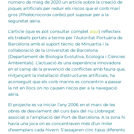
número de maig de 2020 un article sobre la creació de
joques artificials per reduir els riscos que el corb marí
gros (
Phalacrocorax carbo
) pot suposar per a la
seguretat aèria.
L’article (que es pot consultar complet
aquí
) reflecteix
els treballs portats a terme per l’Autoritat Portuària de
Barcelona amb el suport tècnic de Minuartia i la
col·laboració de la Universitat de Barcelona
(Departament de Biologia Evolutiva, Ecologia i Ciències
Ambientals). L’actuació és una experiència innovadora
en el camp de la prevenció de conflictes amb fauna que,
mitjançant la instal·lació d’estructures artificials, ha
aconseguit que els corb marins es concentrin a passar
la nit en llocs on no causen riscos per a la navegació
aèria.
El projecte es va iniciar l’any 2006 en el marc de les
obres de desviament del curs baix del riu Llobregat
associat a l’ampliació del Port de Barcelona. A la zona hi
havia una joca on es concentraven més d’un miler
d’exemplars cada hivern. S’assajaren cinc tipus diferents