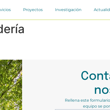
vicios
Proyectos
Investigación
Actuali
ería
Cont
no
Rellena este formulario
equipo se pon