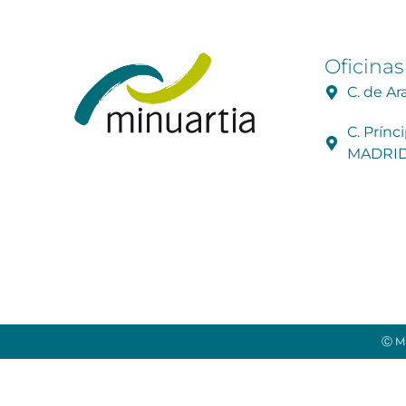
Oficinas
C. de A
C. Prínc
MADRI
Ⓒ Mi