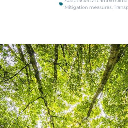
Adaptación al cambio climá
Mitigation measures
,
Trans