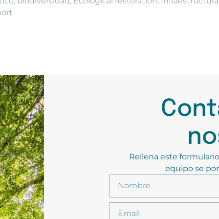
tico
,
biodiversidad
,
Ecological restoration
,
Infraestructura
port
Cont
no
Rellena este formulario
equipo se pon