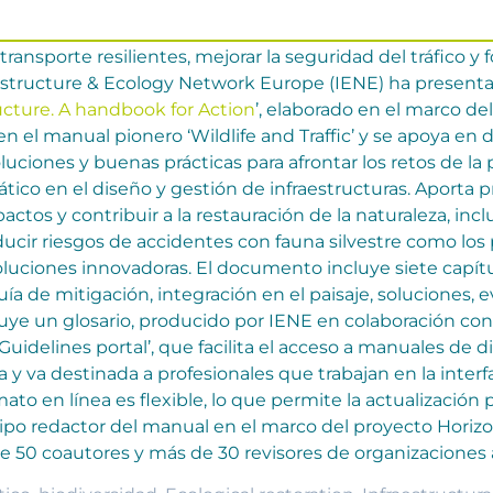
 transporte resilientes, mejorar la seguridad del tráfico y
frastructure & Ecology Network Europe (IENE) ha present
ructure. A handbook for Action
’, elaborado en el marco d
n el manual pionero ‘Wildlife and Traffic’ y se apoya en 
luciones y buenas prácticas para afrontar los retos de la
ático en el diseño y gestión de infraestructuras. Aporta p
tos y contribuir a la restauración de la naturaleza, inc
ducir riesgos de accidentes con fauna silvestre como los 
soluciones innovadoras. El documento incluye siete capít
quía de mitigación, integración en el paisaje, soluciones, 
ye un glosario, producido por IENE en colaboración con
Guidelines portal’, que facilita el acceso a manuales de d
y va destinada a profesionales que trabajan en la interfa
rmato en línea es flexible, lo que permite la actualización
ipo redactor del manual en el marco del proyecto Horiz
de 50 coautores y más de 30 revisores de organizaciones 